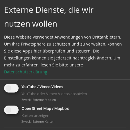
Mühlenweg
Externe Dienste, die wir
21717 Fredenbeck
nutzen wollen
Geo: 53.521480 /
9.405945
Diese Website verwendet Anwendungen von Drittanbietern.
Um Ihre Privatsphäre zu schützen und zu verwalten, können
Infos in der
Sie diese Apps hier überprüfen und steuern. Die
Mühlendatenbank der
Einstellungen können sie jederzeit nachträglch ändern.
Um
DGM
mehr zu erfahren, lesen Sie bitte unsere
Datenschutzerklärung
.
Infos
Eine Wassermühle. Aus dem Jahre 1500. Seit ca.
YouTube / Vimeo Videos
1950 wurde die Mühle elektrisch betrieben. Es sind
YouTube oder Vimeo Videos abspielen
noch zwei Mahlwerke vorhanden, die noch
Zweck
:
Externe Medien
funktionsfähig sind. Weitere Maschinen:
Open Street Map / Mapbox
Saatreinigung mit Auslesetisch – Hammermühle
Karten anzeigen
und Mischanlage.
Zweck
:
Externe Karten