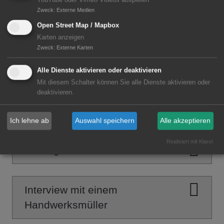
YouTube oder Vimeo Videos abspielen
Zweck
:
Externe Medien
Open Street Map / Mapbox
Windmühlentypen
Karten anzeigen
Zweck
:
Externe Karten
Mühlensterben
Alle Dienste aktivieren oder deaktivieren
Mit diesem Schalter können Sie alle Dienste aktivieren oder
deaktivieren.
Mühlen damals und heute
Ich lehne ab
Auswahl speichern
Alle akzeptieren
Realisiert mit Klaro!
Making of
Interview mit einem
Handwerksmüller