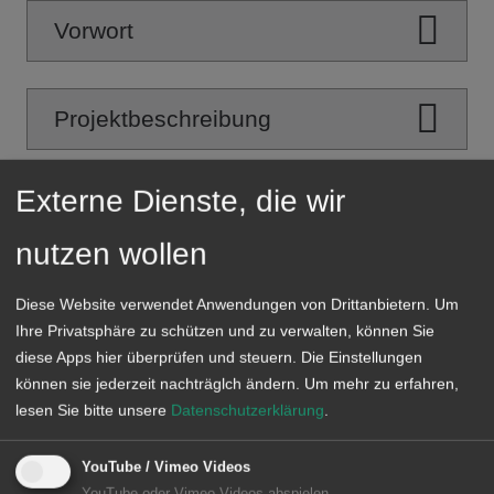
Vorwort
Projektbeschreibung
Externe Dienste, die wir
Vom Korn zum Mehl
nutzen wollen
Kraftfutterwerk
Diese Website verwendet Anwendungen von Drittanbietern. Um
Ihre Privatsphäre zu schützen und zu verwalten, können Sie
diese Apps hier überprüfen und steuern. Die Einstellungen
Windkraft
können sie jederzeit nachträglch ändern.
Um mehr zu erfahren,
lesen Sie bitte unsere
Datenschutzerklärung
.
Wasserkraftnutzung
YouTube / Vimeo Videos