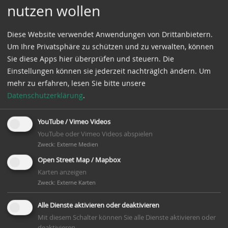
nutzen wollen
Arensburger Straße
31707 Buchholz
Diese Website verwendet Anwendungen von Drittanbietern.
Um Ihre Privatsphäre zu schützen und zu verwalten, können
Geo: 52.223800 /
Sie diese Apps hier überprüfen und steuern. Die
9.115705
Einstellungen können sie jederzeit nachträglch ändern.
Um
mehr zu erfahren, lesen Sie bitte unsere
Infos in der
Datenschutzerklärung
.
Mühlendatenbank der
DGM
YouTube / Vimeo Videos
Infos
YouTube oder Vimeo Videos abspielen
Zweck
:
Externe Medien
nur Fundamentreste vorhanden
Open Street Map / Mapbox
Karten anzeigen
Zweck
:
Externe Karten
Auf Google-Maps zeigen
Alle Dienste aktivieren oder deaktivieren
Möchten Sie von
OsmMapbox
bereitgestellte externe
Mit diesem Schalter können Sie alle Dienste aktivieren oder
Inhalte laden?
deaktivieren.